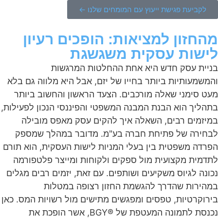
לקביעת פגישת ייעוץ עם המומחים שלנו ←
מהחזון למציאות: הופכים רעיון
לישות עסקית משגשגת
בניית עסק חדש היא אחת ההחלטות המרגשות
והמשמעותיות ביותר בחייו של יזם, אבל היא מלווה גם בלא
מעט סימני שאלה מורכבים. הצעד הראשון והחשוב ביותר
בתהליך הוא הבנת המבנה המשפטי והפיננסי הנכון לפעילות,
במיזמים רבים, השאלה איך להקים עסק מאפס מובילה
לבחירה של פתיחת חברה בע"מ. מדובר במהלך שמספק
הפרדה משפטית בין בעלי המניות לישות העסקית, הוא תורם
לתדמית מקצועית מול ספקים ולקוחות ומייצר פלטפורמה
נכונה לגיוס משקיעים ושותפים. עם זאת, יזמים רבים מגלים
במהירות שהדרך להגשמת החזון רצופה במטלות
בירוקרטיות, טפסים ומפגשים מתישים מול רשויות המס. כאן
נכנסת לתמונה המעטפת של ®BGY, אשר הופכת את