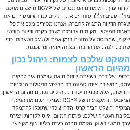
לגרור קנסות כבדים או אובדן של נקודות זיכוי והטבות מס
יקרות ערך. המומחים הפיננסיים של ®BGY מייצגים אתכם
מול הגופים הללו, פותחים את התיקים כנדרש ומגדירים את
שגרת הדיווח הרצויה לחברה. אנחנו מסירים מכם את כל
דאגות המיסוי, ומקימים עבורכם מערך בקרה ודיווח חודשי
שקוף, שמבוסס על נתונים בזמן אמת ולא על השערות, כדי
שתוכלו לנהל את החברה בצורה יזומה ומתוכננת.
השקט שלכם לצמוח: ניהול נכון
מהיום הראשון
בסופו של דבר, כשאתם שואלים את עצמכם איך להקים
עסק, התשובה אינה טמונה רק בביצוע המטלות הטכניות
והרישום, אלא בבניית יסודות ניהוליים נכונים מהיום הראשון.
המעטפת המקצועית של ®BGY מעניקה לכם את המענה
המקיף והשקט הבירוקרטי הדרוש כדי שתוכלו להתמקד
בליבת העשייה שלכם: פיתוח המיזם, גיוס לקוחות ויצירת
ערך ממשי בשוק. הקמת חברה בע"מ בליווי גוף מקצועי