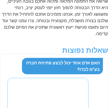
שרואה את התמונה המלאה ומלווה אתכם בגובה העיניים,
היא הדרך הבטוחה להפוך חזון יזמי לעסק יציב, רווחי
ומשגשג לאורך זמן. אנחנו מזמינים אתכם להתחיל את הדרך
שלכם בצורה מושכלת, מקצועית ובטוחה. צרו עמנו קשר עוד
היום ותאמו פגישת ייעוץ ראשונית שתזניק את המיזם שלכם
קדימה.
שאלות נפוצות
האם אדם אחד יכול לבצע פתיחת חברה
בע"מ לבדו?
כן. על פי החוק בישראל, חברה יכולה להיות
בבעלות של אדם אחד בלבד, המשמש
כבעל המניות היחיד ובמקביל גם
כדירקטור. התהליך של הקמת חברה